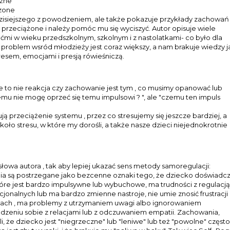
óżne
dzone
 dzisiejszego z powodzeniem, ale także pokazuje przykłady zachowań
przeciążone i należy pomóc mu się wyciszyć. Autor opisuje wiele
iećmi w wieku przedszkolnym, szkolnym i z nastolatkami- co było dla
 problem wsród młodzieży jest coraz większy, a nam brakuje wiedzy j
esem, emocjami i presją rówieśniczą.
 że to nie reakcja czy zachowanie jest tym , co musimy opanować lub
mu nie mogę oprzeć się temu impulsowi ? ", ale "czemu ten impuls
ą przeciążenie systemu , przez co stresujemy się jeszcze bardziej, a
koło stresu, w które my dorośli, a także nasze dzieci niejednokrotnie
łowa autora , tak aby lepiej ukazać sens metody samoregulacji:
ia są postrzegane jako bezcenne oznaki tego, że dziecko doświadc
óre jest bardzo impulsywne lub wybuchowe, ma trudności z regulacją
nalnych lub ma bardzo zmienne nastroje, nie umie znosić frustracji 
dach , ma problemy z utrzymaniem uwagi albo ignorowaniem
adzeniu sobie z relacjami lub z odczuwaniem empatii. Zachowania,
 że dziecko jest "niegrzeczne" lub "leniwe" lub też "powolne" często