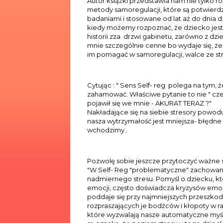
Autor książki przedstawia nam nie tylko r
metody samoregulacji, które są potwier
badaniami i stosowane od lat aż do dnia
kiedy możemy rozpoznać, że dziecko jest 
historii zza drzwi gabinetu, zarówno z dz
mnie szczególnie cenne bo wydaje się, że
im pomagać w samoregulacji, walce ze str
Cytując : " Sens Self- reg polega na tym,
zahamować. Właściwe pytanie to nie " cze
pojawił się we mnie - AKURAT TERAZ ?"
Nakładające się na siebie stresory powoduj
nasza wytrzymałość jest mniejsza- błędne 
wchodzimy..
Pozwolę sobie jeszcze przytoczyć ważne s
"W Self- Reg "problematyczne" zachowan
nadmiernego stresu. Pomyśl o dziecku, kt
emocji, często doświadcza kryzysów emocjo
poddaje się przy najmniejszych przeszko
rozpraszających je bodźców i kłopoty w r
które wyzwalają nasze automatyczne myśli,