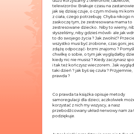
dużo korzystamy z telefonów, tabletów,
telewizorów. Brakuje czasu na zastanowie
jak się dzisiaj czuje, o czym mówią mi kom
z ciała, czego potrzebuję. Chyba nikogo n
zaskoczę tym, że zestresowana mama to
zestresowane dziecko.. Niby to wiemy, ni
słyszeliśmy, niby gdzieś mówili- ale jak wd
to do swojego życia ? Jak zwolnić? Przeci
wszystko musi być zrobione, czas goni, je
zdążę odpocząć- brzmi znajomo ? Pomyśl
chwilkę o sobie, o tym jak wyglądałby dzie
kiedy n
ic nie musisz ? Kiedy zaczynasz sp
i tak też kończysz wieczorem.. Jak wyglą
taki dzień ? jak byś się czuła ? Przyjemnie,
prawda ?
Co prawda ta książka opisuje metody
samoregulacji dla dzieci, aczkolwiek mo
korzystać z nich my wszyscy, a nasz
przebodźcowany układ nerwowy nam za 
podziękuje.