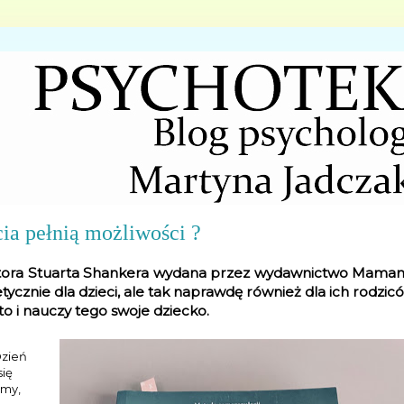
a pełnią możliwości ?
 doktora Stuarta Shankera wydana przez wydawnictwo Maman
ycznie dla dzieci, ale tak naprawdę również dla ich rodzic
 to i nauczy tego swoje dziecko.
Dzień
się
amy,