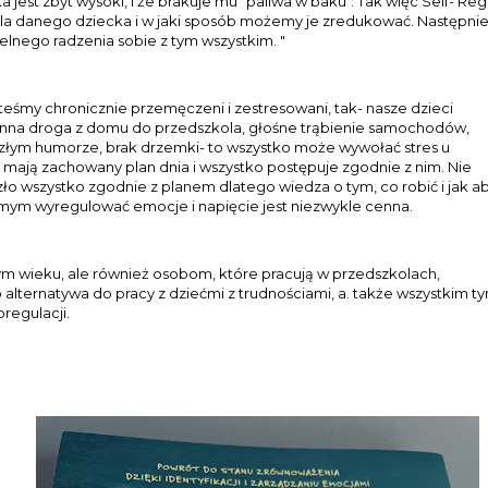
 jest zbyt wysoki, i że brakuje mu "paliwa w baku". Tak więc Self- Reg
y dla danego dziecka i w jaki sposób możemy je zredukować. Następni
nego radzenia sobie z tym wszystkim. "
teśmy chronicznie przemęczeni i zestresowani, tak- nasze dzieci
inna droga z domu do przedszkola, głośne trąbienie samochodów,
 złym humorze, brak drzemki- to wszystko może wywołać stres u
jak mają zachowany plan dnia i wszystko postępuje zgodnie z nim. Nie
ło wszystko zgodnie z planem dlatego wiedza o tym, co robić i jak a
mym wyregulować emocje i napięcie jest niezwykle cenna.
m wieku, ale również osobom, które pracują w przedszkolach,
lternatywa do pracy z dziećmi z trudnościami, a. także wszystkim t
oregulacji.