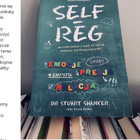
nie się
unikaty
ie
by
rożyć
eż
szcze
 teraz
ń,
okojnie
dałby
żemy
to