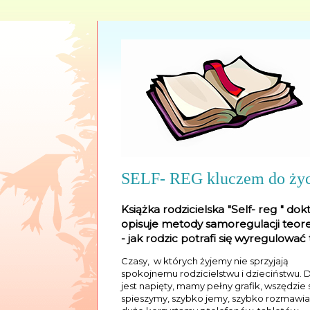
SELF- REG kluczem do życi
Książka rodzicielska "Self- reg "
opisuje metody samoregulacji teoret
- jak rodzic potrafi się wyregulować
Czasy, w których żyjemy nie sprzyjają
spokojnemu rodzicielstwu i dzieciństwu. 
jest napięty, mamy pełny grafik, wszędzie 
spieszymy, szybko jemy, szybko rozmawi