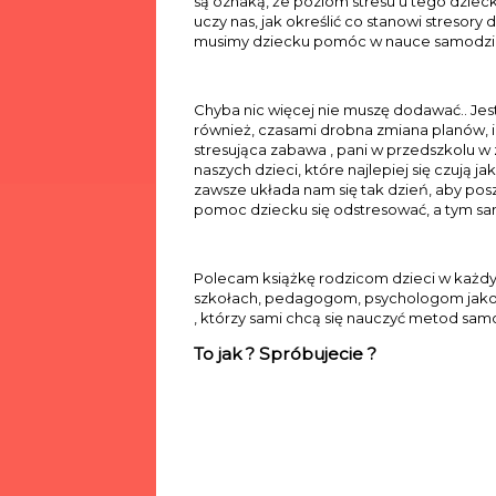
są oznaką, że poziom stresu u tego dziecka
uczy nas, jak określić co stanowi stresor
musimy dziecku pomóc w nauce samodziel
Chyba nic więcej nie muszę dodawać.. Jes
również, czasami drobna zmiana planów, 
stresująca zabawa , pani w przedszkolu w
naszych dzieci, które najlepiej się czują 
zawsze układa nam się tak dzień, aby posz
pomoc dziecku się odstresować, a tym sa
Polecam książkę rodzicom dzieci w każdy
szkołach, pedagogom, psychologom jako a
, którzy sami chcą się nauczyć metod sam
To jak ? Spróbujecie ?