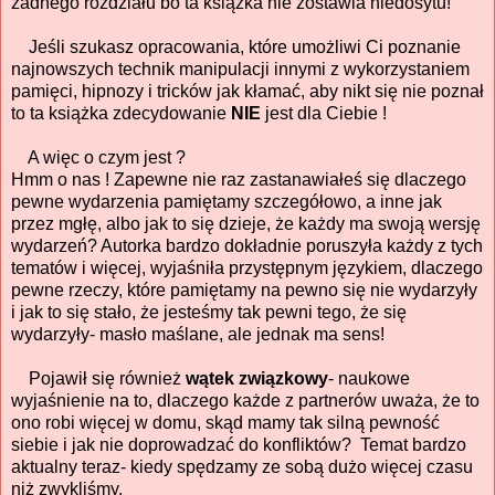
żadnego rozdziału bo ta książka nie zostawia niedosytu!
Jeśli szukasz opracowania, które umożliwi Ci poznanie
najnowszych technik manipulacji innymi z wykorzystaniem
pamięci, hipnozy i tricków jak kłamać, aby nikt się nie poznał
to ta książka zdecydowanie
NIE
jest dla Ciebie !
A więc o czym jest ?
Hmm o nas ! Zapewne nie raz zastanawiałeś się dlaczego
pewne wydarzenia pamiętamy szczegółowo, a inne jak
przez mgłę, albo jak to się dzieje, że każdy ma swoją wersję
wydarzeń? Autorka bardzo dokładnie poruszyła każdy z tych
tematów i więcej, wyjaśniła przystępnym językiem, dlaczego
pewne rzeczy, które pamiętamy na pewno się nie wydarzyły
i jak to się stało, że jesteśmy tak pewni tego, że się
wydarzyły- masło maślane, ale jednak ma sens!
Pojawił się również
wątek związkowy
- naukowe
wyjaśnienie na to, dlaczego każde z partnerów uważa, że to
ono robi więcej w domu, skąd mamy tak silną pewność
siebie i jak nie doprowadzać do konfliktów? Temat bardzo
aktualny teraz- kiedy spędzamy ze sobą dużo więcej czasu
niż zwykliśmy.